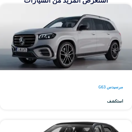
مرسيدس G63
استكشف