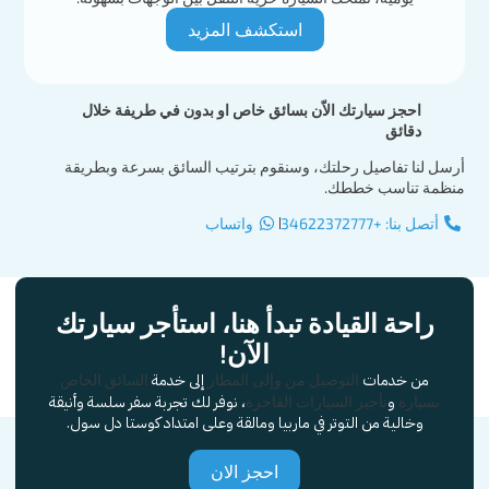
استكشف المزيد
احجز سيارتك الاّن بسائق خاص او بدون في طريفة خلال
دقائق
أرسل لنا تفاصيل رحلتك، وسنقوم بترتيب السائق بسرعة وبطريقة
منظمة تناسب خططك.
أتصل بنا: +34622372777
واتساب
راحة القيادة تبدأ هنا، استأجر سيارتك
الآن!
من خدمات
إلى خدمة
التوصيل من وإلى المطار
السائق الخاص
و
، نوفر لك تجربة سفر سلسة وأنيقة
بسيارة
تأجير السيارات الفاخرة
وخالية من التوتر في ماربيا ومالقة وعلى امتداد كوستا دل سول.
احجز الان