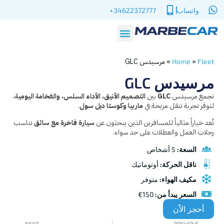
واتساب
34622372777+
»
»
مرسيدس GLC
Home
Fleet
مرسيدس GLC
تجمع مرسيدس
GLC
بين
التصميم الأنيق، الأداء السلس، والفخامة اليومية
،
لتوفر تجربة تنقل مريحة في
ماربيا وكوستا ديل سول
.
تُعد خياراً مثالياً للمسافرين الذين يبحثون عن
سيارة فاخرة مع سائق
تناسب
رحلات العمل والعطلات على حد سواء.
السعة:
5 أشخاص
ناقل الحركة:
أوتوماتيك
مكيف الهواء:
متوفر
السعر يبدأ من:
150€
أحجز الاّن
NEXT
PREVIOUS