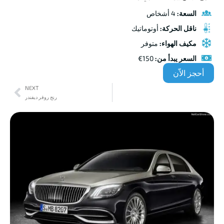
السعة:
4 أشخاص
ناقل الحركة:
أوتوماتيك
مكيف الهواء:
متوفر
السعر يبدأ من:
150€
أحجز الاّن
NEXT
رنج روفر ديفندر