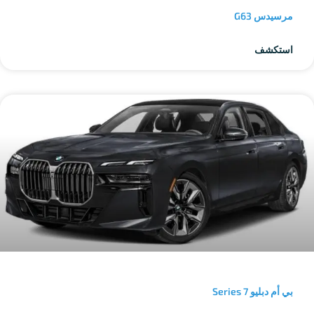
مرسيدس G63
استكشف
بي أم دبليو 7 Series