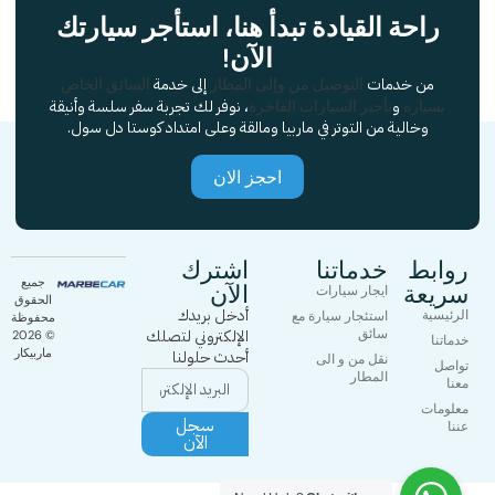
راحة القيادة تبدأ هنا، استأجر سيارتك
الآن!
من خدمات
إلى خدمة
التوصيل من وإلى المطار
السائق الخاص
و
، نوفر لك تجربة سفر سلسة وأنيقة
بسيارة
تأجير السيارات الفاخرة
وخالية من التوتر في ماربيا ومالقة وعلى امتداد كوستا دل سول.
احجز الان
روابط
خدماتنا
اشترك
جميع
سريعة
الآن
ايجار سيارات
الحقوق
أدخل بريدك
الرئيسية
استئجار سيارة مع
محفوظة
سائق
الإلكتروني لتصلك
© 2026
خدماتنا
ماربيكار
أحدث حلولنا
نقل من و الى
تواصل
المطار
معنا
معلومات
سجل
عننا
الآن